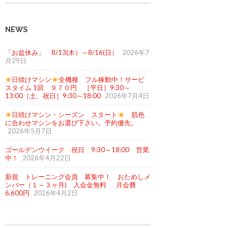
NEWS
「お盆休み」 8/13(木）～8/16(日）
2026年7
月29日
日焼けマシン
全機種 フル稼動中！サービ
スタイム 1回 ９７０円 ［平日］9:30～
13:00［土、祝日］9:30～18:00
2026年7月4日
日焼けマシン・シーズン スタート
肌色
に合わせマシンをお選び下さい。予約優先。
2026年5月7日
ゴールデンウイーク 祝日 9:30～18:00 営業
中！
2026年4月22日
新規 トレーニング会員 募集中！ おためしメ
ンバー（１～３ヶ月) 入会金無料 月会費
6,600円
2026年4月2日