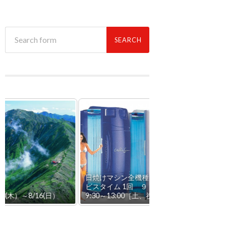
日焼けマシン
全機種 フル稼動中！サー
日焼けマシン・シー
ビスタイム 1回 ９７０円 ［平日］
色に合わせマシンを
9:30～13:00［土、祝日］9:30～18:00
優先。