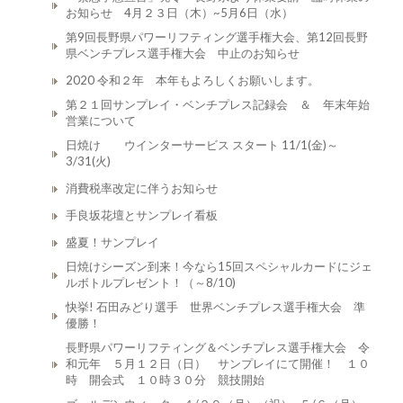
お知らせ 4月２３日（木）~5月6日（水）
第9回長野県パワーリフティング選手権大会、第12回長野
県ベンチプレス選手権大会 中止のお知らせ
2020 令和２年 本年もよろしくお願いします。
第２１回サンプレイ・ベンチプレス記録会 ＆ 年末年始
営業について
日焼け ウインターサービス スタート 11/1(金)～
3/31(火)
消費税率改定に伴うお知らせ
手良坂花壇とサンプレイ看板
盛夏！サンプレイ
日焼けシーズン到来！今なら15回スペシャルカードにジェ
ルボトルプレゼント！（～8/10)
快挙! 石田みどり選手 世界ベンチプレス選手権大会 準
優勝！
長野県パワーリフティング＆ベンチプレス選手権大会 令
和元年 ５月１２日（日） サンプレイにて開催！ １０
時 開会式 １０時３０分 競技開始