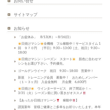
お問い合せ
サイトマップ
お知らせ
「お盆休み」 8/13(木）～8/16(日）
日焼けマシン
全機種 フル稼動中！サービスタイム 1
回 ９７０円 ［平日］9:30～13:00［土、祝日］9:30～
18:00
日焼けマシン・シーズン スタート
肌色に合わせマ
シンをお選び下さい。予約優先。
ゴールデンウイーク 祝日 9:30～18:00 営業中！
新規 トレーニング会員 募集中！ おためしメンバー
（１～３ヶ月) 入会金無料 月会費 6,600円
日焼け
ウインターサービス 終了間近か！～
3/31（火）シーズン前に買い置きがオススメ
【あったか日焼けマシーン
稼動中
】
謹賀新年 皆様ご健康とご多幸をお祈りいたします。本年