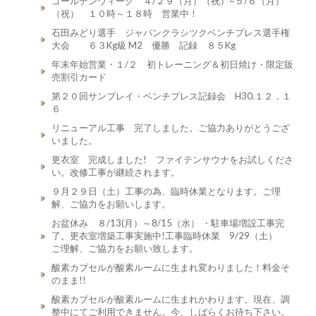
ゴールデンウィーク ４/２９（月）（祝）~５/６（月）
（祝） １０時～１８時 営業中！
石田みどり選手 ジャパンクラシツクベンチプレス選手権
大会 ６３Kg級 M2 優勝 記録 ８５Kg
年末年始営業・１/２ 初トレーニング＆初日焼け・限定販
売割引カード
第２０回サンプレイ・ベンチプレス記録会 H30.１２．１
６
リニューアル工事 完了しました。ご協力ありがとうござ
いました。
更衣室 完成しました! ファイテンサウナをお試しくださ
い。改修工事が継続されます。
９月２９日（土）工事の為、臨時休業となります。ご理
解、ご協力をお願いします。
お盆休み ８/13(月）～8/15（水） ・駐車場増設工事完
了。更衣室増築工事実施中!工事臨時休業 9/29（土）
ご理解、ご協力をお願い致します。
酸素カプセルが酸素ルームに生まれ変わりました！料金そ
のまま!!
酸素カプセルが酸素ルームに生まれかわります。現在、調
整中にてご利用できません。今、しばらくお待ち下さい。