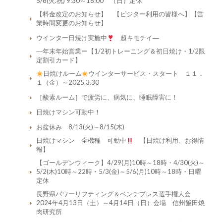
5/6(火.祝) 9:30～18:00 （日）定休
【料金改定のお知らせ】 【ビジター利用の皆様へ】【営
業時間変更のお知らせ】
ウインター日焼け実施中
超キモチイ―
―年末年始営業ー【1/2初トレーニング＆初日焼け・1/2限
定割引カード】
日焼けルーム
ウインターサービス・スタート １１．
１（金）～2025.3.30
［酸素ルーム］で疲労に、病気に、睡眠障害に！
日焼けマシン可動中！
お盆休み 8/13(火)～8/15(木)
日焼けマシン 全機種 可動中
【日焼け利用、お得情
報】
【ゴールデンウィーク】4/29(月)10時～18時・4/30(火)～
5/2(木)10時～22時・5/3(金)～5/6(月)10時～18時・日曜
定休
長野県パワーリフティング＆ベンチプレス選手権大会
2024年4月13日（土）～4月14日（日）会場 信州飯田焼
肉研究所