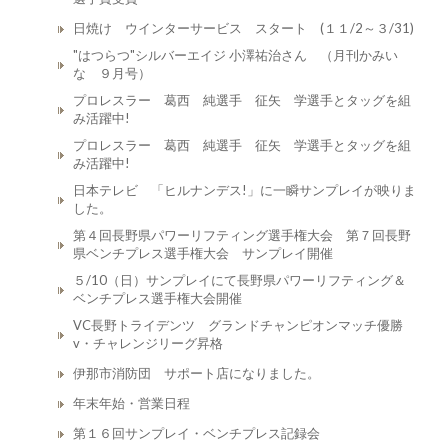
日焼け ウインターサービス スタート (１１/2～３/31)
"はつらつ"シルバーエイジ 小澤祐治さん （月刊かみい
な ９月号）
プロレスラー 葛西 純選手 征矢 学選手とタッグを組
み活躍中!
プロレスラー 葛西 純選手 征矢 学選手とタッグを組
み活躍中!
日本テレビ 「ヒルナンデス!」に一瞬サンプレイが映りま
した。
第４回長野県パワーリフティング選手権大会 第７回長野
県ベンチプレス選手権大会 サンプレイ開催
５/10（日）サンプレイにて長野県パワーリフティング＆
ベンチプレス選手権大会開催
VC長野トライデンツ グランドチャンピオンマッチ優勝
v・チャレンジリーグ昇格
伊那市消防団 サポート店になりました。
年末年始・営業日程
第１６回サンプレイ・ベンチプレス記録会