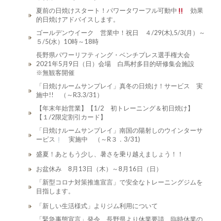
夏前の日焼けスタート！パワータワーフル可動中
効果
的日焼けアドバイスします。
ゴールデンウイーク 営業中！祝日 ４/29(木),5/3(月）～
５/5(水）10時～18時
長野県パワーリフティング・ベンチプレス選手権大会
2021年5月9日（日）会場 白馬村多目的研修集会施設
※無観客開催
「日焼けルームサンプレイ」真冬の日焼け！サービス 実
施中!! （～R3.3/31）
【年末年始営業】【1/2 初トレーニング＆初日焼け】
【１/2限定割引カード】
「日焼けルームサンプレイ」南国の陽射しのウインターサ
ービス
実施中 （～R３．3/31)
盛夏！あともう少し、暑さを乗り越えましょう！！
お盆休み 8月13日（木）～8月16日（日）
「新型コロナ対策推進宣言」で安全なトレーニングジムを
目指します。
「新しい生活様式」よりジム利用について
「緊急事態宣言」発令 長野県より休業要請 臨時休業の