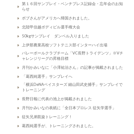
第１６回サンプレイ・ベンチプレス記録会・忘年会のお知
らせ
ボブさんがアメリカへ帰国されました。
北陸甲信越ボディビル選手権大会
50kgサンプレイ ダンベル入りました
上伊那農業高校ソフトテニス部インターハイ出場
バレーボールクラブチーム「VC長野トライデンツ」※Vチ
ャレンジリーグの昇格目標
月刊かみいなに「小澤祐治さん」の記事が掲載されました
「葛西純選手」サンプレイへ
「横浜DeNAベイスターズ 細山田武史捕手」サンプレイで
トレーニング
長野日報に代表の池上が掲載されました
月刊かみいなの表紙に「全日本プロレス 征矢学選手」
征矢兄弟凱旋トレーニング！
葛西純選手が、トレーニングされました。