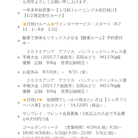
も何卒よろしくお願い申し上げます。
ー年末年始営業ー【１/2初トレーニング＆初日焼け】
【1/2 限定割引カード】
日焼けルーム
ウインターサービス・スタート（R.7
11．1～R.8 3.31)
酸素で身体をリラックスさせる【酸素ルーム】予約受付
中！
２０２５アジア アフリカ パシフィックベンチレス選
手権大会（2025.7.7 姫路市）石田みどり M3.57Kg級
優勝 記録 85Kg 世界記録樹立！
お盆休み 8/13(水）～ 8/15（金）
２０２５アジア アフリカ パシフィックベンチレス選
手権大会（2025.7.7 姫路市）石田みどり M3.57Kg級
優勝 記録 85Kg 世界記録樹立！
日焼け
短期間でしっかり焼きたい方は【１ヶ月フリ
ーパス券】がおススメ！「14,520円（税込）」
サンプレイ・フレンド会員募集！2名以上の入会で月会費
が4,950円/1名
ゴールデンウィーク ［営業時間〕4/29(火.祝）9:30～
18:00 .4/30(水)～5/2(金) 9:30～22:00 5/3(土.祝)～