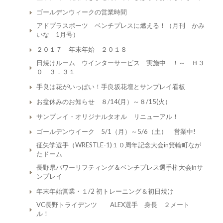
ゴールデンウィークの営業時間
アドプラスポーツ ベンチプレスに燃える！（月刊 かみ
いな 1月号）
２０１７ 年末年始 ２０１８
日焼けルーム ウインターサービス 実施中 ！～ Ｈ３
０ ３．３１
手良は花がいっぱい！手良坂花壇とサンプレイ看板
お盆休みのお知らせ ８/14(月）～８/15(火）
サンプレイ・オリジナルタオル リニューアル！
ゴールデンウイーク 5/1（月）～5/6（土） 営業中!
征矢学選手（WRESTLE-1)１０周年記念大会in箕輪町なが
たドーム
長野県パワーリフティング＆ベンチプレス選手権大会inサ
ンプレイ
年末年始営業・１/2 初トレーニング＆初日焼け
VC長野トライデンツ ALEX選手 身長 ２メート
ル！