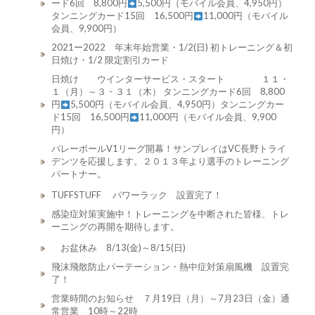
ード6回 8,800円
5,500円（モバイル会員、4,950円）
タンニングカード15回 16,500円
11,000円（モバイル
会員、9,900円）
2021ー2022 年末年始営業・1/2(日) 初トレーニング＆初
日焼け・1/2 限定割引カード
日焼け ウインターサービス・スタート １１・
１（月）～３・３１（木） タンニングカード6回 8,800
円
5,500円（モバイル会員、4,950円）タンニングカー
ド15回 16,500円
11,000円（モバイル会員、9,900
円）
バレーボールV1リーグ開幕！サンプレイはVC長野トライ
デンツを応援します。２０１３年より選手のトレーニング
パートナー。
TUFFSTUFF パワーラック 設置完了！
感染症対策実施中！トレーニングを中断された皆様、トレ
ーニングの再開を期待します。
お盆休み 8/13(金)～8/15(日)
飛沫飛散防止パーテーション・熱中症対策扇風機 設置完
了！
営業時間のお知らせ ７月19日（月）～7月23日（金）通
常営業 10時～22時