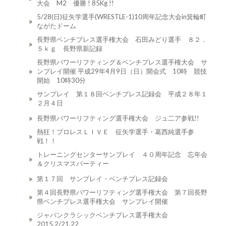
大会 M2 優勝 ! 85Kg !!
5/28(日)征矢学選手(WRESTLE-1)10周年記念大会in箕輪町
ながたドーム
長野県ベンチプレス選手権大会 石田みどり選手 ８２．
５ｋｇ 長野県新記録
長野県パワーリフティング＆ベンチプレス選手権大会 サ
ンプレイ開催 平成29年4月9日（日）開会式 10時 競技
開始 10時30分
サンプレイ 第１８回ベンチプレス記録会 平成２８年１
２月４日
長野県パワーリフティング選手権大会 ジュ二ア参戦!!
熱狂！プロレスＬＩＶＥ 征矢学選手・葛西純選手参
戦！！
トレーニングセンターサンプレイ ４０周年記念 忘年会
＆クリスマスパーティー
第１７回 サンプレイ・ベンチプレス記録会
第４回長野県パワーリフティング選手権大会 第７回長野
県ベンチプレス選手権大会 サンプレイ開催
ジャパンクラシックベンチプレス選手権大会
2015.2/21,22