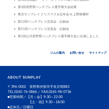
第3回長野県ベンチプレス選手権大会結果
東京サンプレイ クリスマス＆忘年会 in 上野精養軒
第12回ベンチプレス交流会・記録会
第11回ベンチプレス交流会・記録会
第1回公式長野県ベンチプレス選手権大会に出場しました
ジムの案内
お問い合せ
サイトマップ
ABOUT SUNPLAY
〒396-0002 長野県伊那市手良沢岡883
TEL.0265-76-0866 ／ FAX.0265-98-0736
■営業時間／【月～金】9:30～22:00
【土・祝】9:30～18:00
■定休日／日曜日