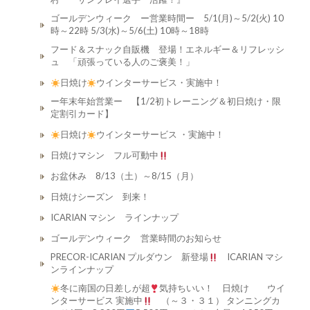
ゴールデンウィーク ー営業時間ー 5/1(月)～5/2(火) 10
時～22時 5/3(水)～5/6(土) 10時～18時
フード＆スナック自販機 登場！エネルギー＆リフレッシ
ュ 「頑張っている人のご褒美！」
日焼け
ウインターサービス・実施中！
ー年末年始営業ー 【1/2初トレーニング＆初日焼け・限
定割引カード】
日焼け
ウインターサービス ・実施中！
日焼けマシン フル可動中
お盆休み 8/13（土）～8/15（月）
日焼けシーズン 到来！
ICARIAN マシン ラインナップ
ゴールデンウィーク 営業時間のお知らせ
PRECOR-ICARIAN プルダウン 新登場
ICARIAN マシ
ンラインナップ
冬に南国の日差しが超
気持ちいい！ 日焼け ウイ
ンターサービス 実施中
（～３・３１） タンニングカ