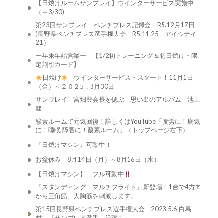
【日焼けルームサンプレイ】ウインターサービス実施中
（～3/30)
第23回サンプレイ・ベンチプレス記録会 R5.12月17日
(長野県ベンチプレス選手権大会 R5.11.25 アイシテイ
21）
ー年末年始営業ー 【1/2初トレーニング＆初日焼け・限
定割引カード】
日焼け
ウインターサービス・スタート！11月1日
（金）～２０２5．3月30日
サンプレイ 宮畑豊会長を偲ぶ 思い出のアルバム 池上
健
酸素ルームで元気回復！詳しくはYouTube「疲労に！病気
に！睡眠 障害に！酸素ルーム」（トップページ右下）
『日焼けマシン』可動中！
お盆休み 8月14日（月）～8月16日（水）
【日焼けマシン】 フル可動中
『スタンディング マルチフライト』新登場！1台で4方向
から三角筋、大胸筋を刺激します。
第15回長野県ベンチプレス選手権大会 2023.5.6 白馬
村 『サンプレイ選手 活躍！』