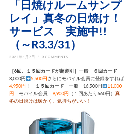
「日焼けルームサンプ
レイ」真冬の日焼け！
サービス 実施中!!
（～R3.3/31）
2021年1月7日
/
0 COMMENTS
［6回、１５回カードが超割引
］一般
６回カード
8,000円
5,500円
さらにモバイル会員に登録をすれば
4,950円
！
１５回カード
一般 16,500円
11,000
円
モバイル会員
9,900円
（１回あたり660円）
真
冬の日焼けは暖かく、気持ちがいい！